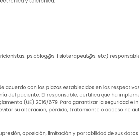
ectrónica y telefónica.
icionistas, psicólog@s, fisioterapeut@s, etc) responsabl
e acuerdo con los plazos establecidos en las respectivas
ía del paciente. El responsable, certifica que ha imple
glamento (UE) 2016/679. Para garantizar la seguridad e in
 evitar su alteración, pérdida, tratamiento o acceso no au
 supresión, oposición, limitación y portabilidad de sus da