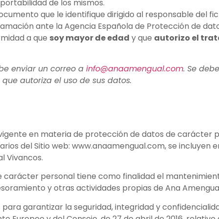
 portabilidad de los mismos.
umento que le identifique dirigido al responsable del fic
lamación ante la Agencia Española de Protección de dato
ormidad a que
soy mayor de edad
y que
autorizo el tra
be enviar un correo a
info@anaamengual.com
. Se deb
que autoriza el uso de sus datos.
igente en materia de protección de datos de carácter p
larios del Sitio web: www.anaamengual.com, se incluyen e
al Vivancos.
carácter personal tiene como finalidad el mantenimiento
sesoramiento y otras actividades propias de Ana Amengua
ra garantizar la seguridad, integridad y confidencialid
Europeo y del Consejo, de 27 de abril de 2016, relativo a